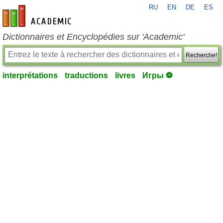
RU
EN
DE
ES
fr-academic.com
Dictionnaires et Encyclopédies sur 'Academic'
Recherche!
interprétations
traductions
livres
Игры ⚽