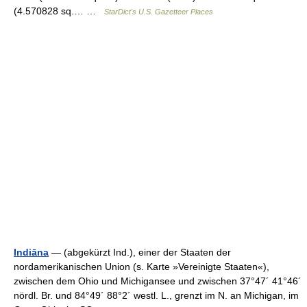
(4.570828 sq.… …
StarDict's U.S. Gazetteer Places
Indiāna
— (abgekürzt Ind.), einer der Staaten der
nordamerikanischen Union (s. Karte »Vereinigte Staaten«),
zwischen dem Ohio und Michigansee und zwischen 37°47´ 41°46´
nördl. Br. und 84°49´ 88°2´ westl. L., grenzt im N. an Michigan, im