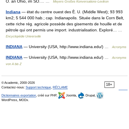
O. an Ohio, im SO.… …
Meyers Großes Konversations-Lexikon
Indiana
— état du centre ouest des È. U. (Middle West); 93 993
km2; 5 544 000 hab.; cap. Indianapolis. Située dans le Corn Belt,
cette riche rég. agricole possède des gisements de houille et de
pétrole qui ont permis une import. industrialisation. Exploré… …
Encyclopédie Universelle
INDIANA
— University (USA, http://www.indiana.edu/) …
Acronyms
INDIANA
— University (USA, http://www.indiana.edu/) …
Acronyms
von A bis Z
© Academic, 2000-2026
18+
Contactez-nous:
Support technique
,
RÉCLAME
Dictionnaires exportation
, créé sur PHP,
Joomla,
Drupal,
WordPress, MODx.