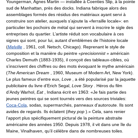
Youngerman, Agnes Martin — installée à Coenties Slip, à la pointe
sud de Manhattan, près des docks. Indiana fabrique alors des
assemblages formés des résidus des matériaux ayant servi à
construire son atelier, auxquels s’ajoute la «ferraille locale»: en
particulier les pochoirs de métal qui servent à inscrire le sigle des
entreprises du quartier. L’artiste réduit son vocabulaire à ces
signes qui sont, pour lui, autant d’emblèmes de l’histoire locale
(
Melville
, 1961, coll. Netsch, Chicago). Reprenant le style de
composition et la manière du peintre «
precisionnist
» américain
Charles Demuth (1883-1935), il conçoit des tableaux-cibles, où
s’inscrivent des chiffres ou des mots évoquant le mythe américain
(
The American Dream
, 1960, Museum of Modern Art, New York).
Le plus fameux d’entre eux,
Love
, a été popularisé par la jaquette
publicitaire du livre d’Erich Segal,
Love Story
. Héros du film
d’Andy Warhol,
Eat
, Indiana écrit en 1963: «Je fais partie des
jeunes peintres qui se sont tournés vers des sources triviales:
Coca-Cola
, sodas, supermarchés, panneaux d’autoroute. Ils sont
avides de regards. Ils éclatent (
they pop
).» Cela, sans renier
l’apport plus spécifiquement pictural de la peinture abstraite
américaine des années 1950. Depuis 1978, il vit dans une île du
Maine, Vinalhaven, qu’il célèbre dans de nombreuses toiles.