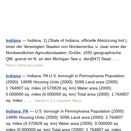
Indiāna
— Indiāna, 1) (State of Indiana, officielle Abkürzung Ind.),
einer der Vereinigten Staaten von Nordamerika, u. zwar einer der
Nordwestlichen Agriculturstaaten; Größe: 1592 geographische
QM; grenzt im N. an den Michigan See u. den[847] Staat… …
Pierer's Universal-Lexikon
Indiana
— Indiana, PA U.S. borough in Pennsylvania Population
(2000): 14895 Housing Units (2000): 5096 Land area (2000):
1.764807 sq. miles (4.570828 sq. km) Water area (2000):
0.000000 sq. miles (0.000000 sq. km) Total area (2000): 1.764807
sq. miles… …
StarDict's U.S. Gazetteer Places
Indiana, PA
— U.S. borough in Pennsylvania Population (2000):
14895 Housing Units (2000): 5096 Land area (2000): 1.764807
sq. miles (4.570828 sq. km) Water area (2000): 0.000000 sq.
miles (0.000000 sq. km) Total area (2000): 1.764807 sq. miles